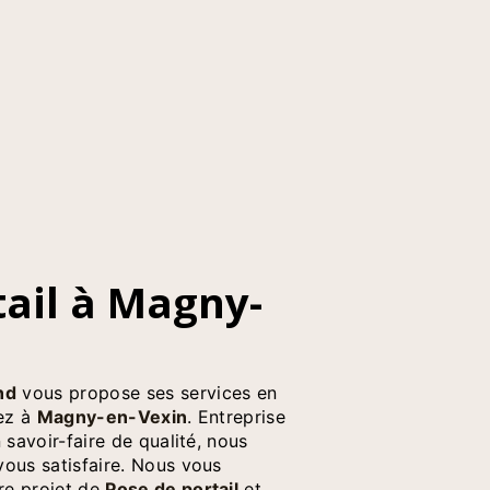
nd
vous propose ses services en
tez à
Magny-en-Vexin
. Entreprise
 savoir-faire de qualité, nous
ous satisfaire. Nous vous
re projet de
Pose de portail
et