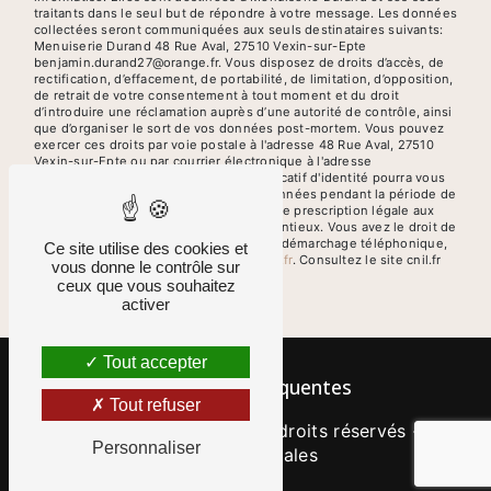
traitants dans le seul but de répondre à votre message. Les données
collectées seront communiquées aux seuls destinataires suivants:
Menuiserie Durand 48 Rue Aval, 27510 Vexin-sur-Epte
benjamin.durand27@orange.fr. Vous disposez de droits d’accès, de
rectification, d’effacement, de portabilité, de limitation, d’opposition,
de retrait de votre consentement à tout moment et du droit
d’introduire une réclamation auprès d’une autorité de contrôle, ainsi
que d’organiser le sort de vos données post-mortem. Vous pouvez
exercer ces droits par voie postale à l'adresse 48 Rue Aval, 27510
Vexin-sur-Epte ou par courrier électronique à l'adresse
benjamin.durand27@orange.fr. Un justificatif d'identité pourra vous
être demandé. Nous conservons vos données pendant la période de
prise de contact puis pendant la durée de prescription légale aux
fins probatoires et de gestion des contentieux. Vous avez le droit de
vous inscrire sur la liste d'opposition au démarchage téléphonique,
Ce site utilise des cookies et
disponible à cette adresse:
Bloctel.gouv.fr
. Consultez le site cnil.fr
vous donne le contrôle sur
pour plus d’informations sur vos droits.
ceux que vous souhaitez
activer
Tout accepter
Recherches fréquentes
Tout refuser
©
Vistalid
- 2026 - Tous droits réservés -
Personnaliser
Mentions légales